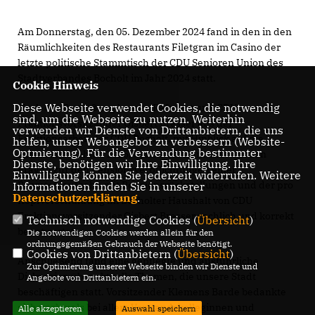
Am Donnerstag, den 05. Dezember 2024 fand in den in den
Räumlichkeiten des Restaurants Filetgran im Casino der
letzte politische Stammtisch der CDU Senioren Union des
Stadtverbandes Bocholt im Jahr 2024 statt.
Cookie Hinweis
Diese Webseite verwendet Cookies, die notwendig
Nach der Begrüßung konnte Referent und CDU
sind, um die Webseite zu nutzen. Weiterhin
Fraktionsvorsitzender Gisbert Bresser aus der
verwenden wir Dienste von Drittanbietern, die uns
Fraktionsarbeit der CDU Bocholt, mit Hinblick auf die
helfen, unser Webangebot zu verbessern (Website-
Optmierung). Für die Verwendung bestimmter
Kommunalwahlen 2025, berichten. Zunächst wurden
Dienste, benötigen wir Ihre Einwilligung. Ihre
Fragen zur den Pensionsverpflichtungen einer
Einwilligung können Sie jederzeit widerrufen. Weitere
Beamtenlaufbahn mit Pensionsrückstellungen und der pro
Informationen finden Sie in unserer
Datenschutzerklärung
.
Kopfverschuldung im Bocholter Haushalt von CDU
Fraktionsvorsitzender Gisbert Bresser sachlich und korrekt
Technisch notwendige Cookies (
Übersicht
)
beantwortet.
Die notwendigen Cookies werden allein für den
ordnungsgemäßen Gebrauch der Webseite benötigt.
Cookies von Drittanbietern (
Übersicht
)
Anschließend fand eine gepflegte und ausführliche
Zur Optimierung unserer Webseite binden wir Dienste und
Diskussion über aktuelle Themen, die unsere Stadt
Angebote von Drittanbietern ein.
beschäftigen statt. Vorsitzender Klemens Barde bedankte
sich nochmals bei allem Vorstandskolleginnen und
Alle akzeptieren
Auswahl speichern