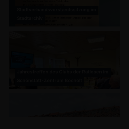
Stadtverbandsvorstandssitzung im
Stadtarchiv
Jahrestreffen des Clubs der Ratlosen im
Schönstatt-Zentrum Bocholt