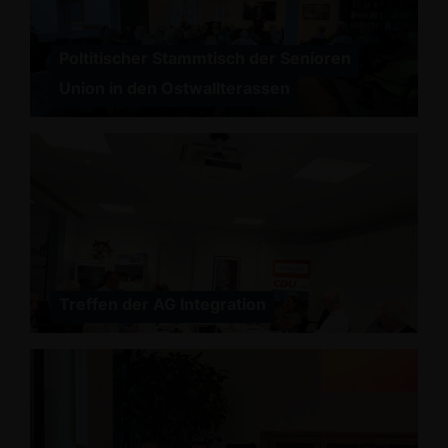
Poltitischer Stammtisch der Senioren
Union in den Ostwallterassen
Treffen der AG Integration