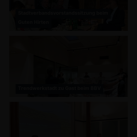
Stadtverbandsvorstandssitzung beim
Guten Hirten
Trendwerkstadt zu Gast beim BBV